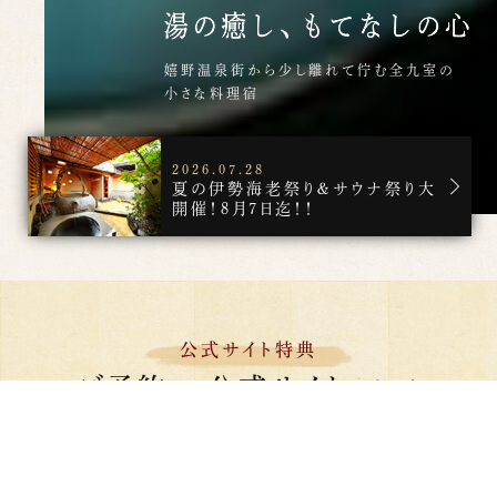
嬉野温泉街から少し離れて佇む全九室の
小さな料理宿
2026.07.28
夏の伊勢海老祭り＆サウナ祭り大
開催！8月7日迄！！
公式サイト特典
ご予約
公式サイト
は、
からが
一番お得
です。
1
特典