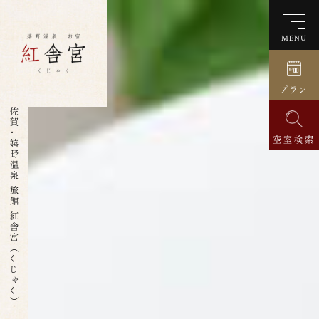
MENU
プラン
佐賀・嬉野温泉 旅館 紅舎宮（くじゃく）
空室検索